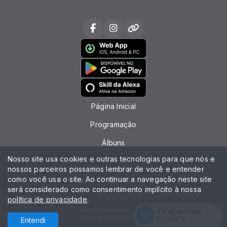
Página Inicial
Programação
Álbuns
Nosso site usa cookies e outras tecnologias para que nós e
Vídeos
nossos parceiros possamos lembrar de você e entender
como você usa o site. Ao continuar a navegação neste site
Locutores
será considerado como consentimento implícito à nossa
Contato
política de privacidade
.
Chat ao vivo
Todos os direitos reservados.
Com a tecnologia
Online:
0
Entendi