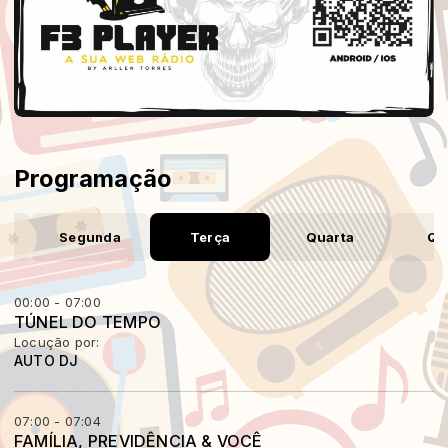
Programação
o
Segunda
Terça
Quarta
Qu
00:00 - 07:00
TÚNEL DO TEMPO
Locução por:
AUTO DJ
07:00 - 07:04
FAMÍLIA, PREVIDÊNCIA & VOCÊ