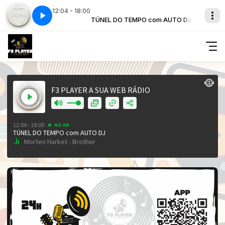
12:04 - 18:00
com AUTO DJ
other
TÚNEL DO TEMPO com AUTO DJ
Morten Harket - Brother